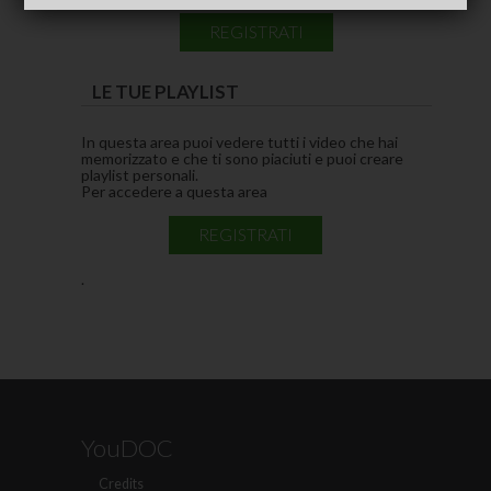
REGISTRATI
LE TUE PLAYLIST
In questa area puoi vedere tutti i video che hai
memorizzato e che ti sono piaciuti e puoi creare
playlist personali.
Per accedere a questa area
REGISTRATI
.
YouDOC
Credits