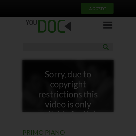
Salta al contenuto principale
ACCEDI
Sorry, due to
copyright
restrictions this
video is only
available for Italy
PRIMO PIANO