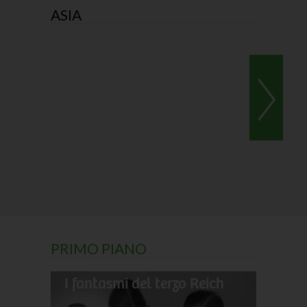
ASIA
PRIMO PIANO
I fantasmi del terzo Reich
Il gran
Darwin