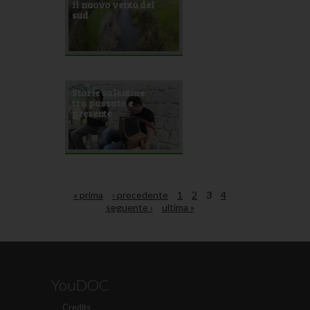
il nuovo vento del
sud
Storie salentine
tra passato e
presente
« prima
‹ precedente
1
2
3
4
seguente ›
ultima »
YouDOC
Credits