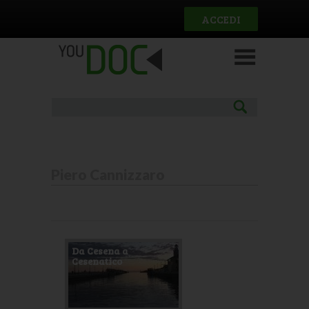
Salta al contenuto principale
ACCEDI
Piero Cannizzaro
Pagine
Da Cesena a
Cesenatico