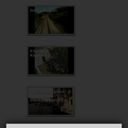
Storie di canti
Ritorno a
Kurumuny
Una musica glocal
nel Veneto:
Gualtiero Bertelli