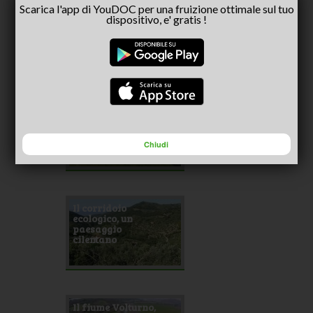
Scarica l'app di YouDOC per una fruizione ottimale sul tuo
Orvieto
dispositivo, e' gratis !
sotterranea
Storie della Valle
Pellice
Chiudi
Il corridoio
ecologico, un
paesaggio
cilentano
Il fiume Volturno,